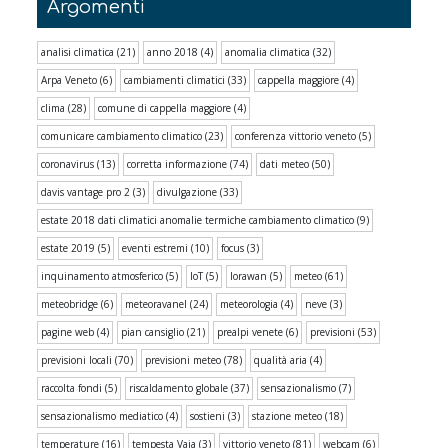
Argomenti
analisi climatica
(21)
anno 2018
(4)
anomalia climatica
(32)
Arpa Veneto
(6)
cambiamenti climatici
(33)
cappella maggiore
(4)
clima
(28)
comune di cappella maggiore
(4)
comunicare cambiamento climatico
(23)
conferenza vittorio veneto
(5)
coronavirus
(13)
corretta informazione
(74)
dati meteo
(50)
davis vantage pro 2
(3)
divulgazione
(33)
estate 2018 dati climatici anomalie termiche cambiamento climatico
(9)
estate 2019
(5)
eventi estremi
(10)
focus
(3)
inquinamento atmosferico
(5)
IoT
(5)
lorawan
(5)
meteo
(61)
meteobridge
(6)
meteoravanel
(24)
meteorologia
(4)
neve
(3)
pagine web
(4)
pian cansiglio
(21)
prealpi venete
(6)
previsioni
(53)
previsioni locali
(70)
previsioni meteo
(78)
qualità aria
(4)
raccolta fondi
(5)
riscaldamento globale
(37)
sensazionalismo
(7)
sensazionalismo mediatico
(4)
sostieni
(3)
stazione meteo
(18)
temperature
(16)
tempesta Vaia
(3)
vittorio veneto
(81)
webcam
(6)