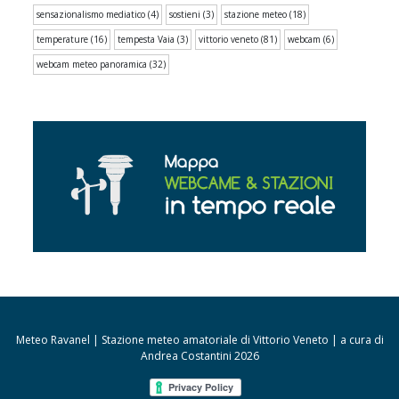
sensazionalismo mediatico
(4)
sostieni
(3)
stazione meteo
(18)
temperature
(16)
tempesta Vaia
(3)
vittorio veneto
(81)
webcam
(6)
webcam meteo panoramica
(32)
Meteo Ravanel | Stazione meteo amatoriale di Vittorio Veneto | a cura di
Andrea Costantini 2026