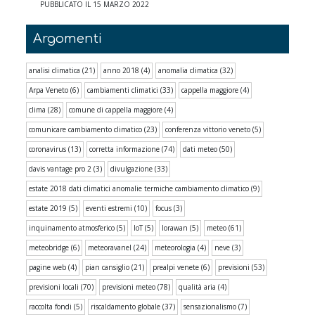
PUBBLICATO IL 15 MARZO 2022
Argomenti
analisi climatica
(21)
anno 2018
(4)
anomalia climatica
(32)
Arpa Veneto
(6)
cambiamenti climatici
(33)
cappella maggiore
(4)
clima
(28)
comune di cappella maggiore
(4)
comunicare cambiamento climatico
(23)
conferenza vittorio veneto
(5)
coronavirus
(13)
corretta informazione
(74)
dati meteo
(50)
davis vantage pro 2
(3)
divulgazione
(33)
estate 2018 dati climatici anomalie termiche cambiamento climatico
(9)
estate 2019
(5)
eventi estremi
(10)
focus
(3)
inquinamento atmosferico
(5)
IoT
(5)
lorawan
(5)
meteo
(61)
meteobridge
(6)
meteoravanel
(24)
meteorologia
(4)
neve
(3)
pagine web
(4)
pian cansiglio
(21)
prealpi venete
(6)
previsioni
(53)
previsioni locali
(70)
previsioni meteo
(78)
qualità aria
(4)
raccolta fondi
(5)
riscaldamento globale
(37)
sensazionalismo
(7)