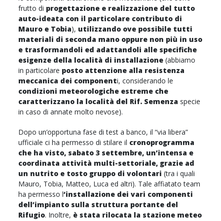
frutto di
progettazione e realizzazione del tutto
auto-ideata con il particolare contributo di
Mauro e Tobia
),
utilizzando ove possibile tutti
materiali di seconda mano oppure non più in uso
e trasformandoli ed adattandoli alle specifiche
esigenze della località di installazione
(abbiamo
in particolare
posto attenzione alla resistenza
meccanica dei component
i, considerando le
condizioni meteorologiche estreme che
caratterizzano la località del Rif. Semenza
specie
in caso di annate molto nevose).
Dopo un’opportuna fase di test a banco, il “via libera”
ufficiale ci ha permesso di stilare il
cronoprogramma
che ha visto, sabato 3 settembre, un’intensa e
coordinata attività multi-settoriale, grazie ad
un nutrito e tosto gruppo di volontari
(tra i quali
Mauro, Tobia, Matteo, Luca ed altri). Tale affiatato team
ha permesso l
‘installazione dei vari componenti
dell’impianto sulla struttura portante del
Rifugio
. Inoltre,
è stata rilocata la stazione meteo