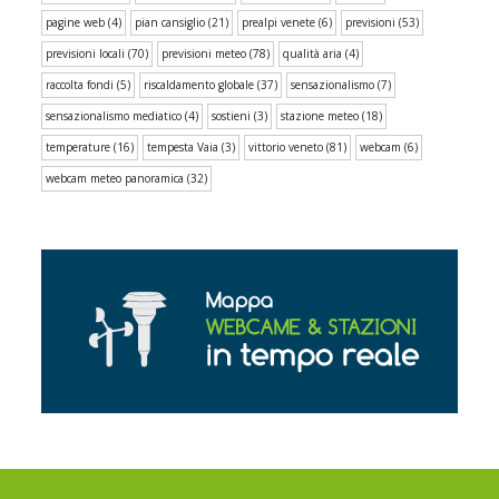
pagine web
(4)
pian cansiglio
(21)
prealpi venete
(6)
previsioni
(53)
previsioni locali
(70)
previsioni meteo
(78)
qualità aria
(4)
raccolta fondi
(5)
riscaldamento globale
(37)
sensazionalismo
(7)
sensazionalismo mediatico
(4)
sostieni
(3)
stazione meteo
(18)
temperature
(16)
tempesta Vaia
(3)
vittorio veneto
(81)
webcam
(6)
webcam meteo panoramica
(32)