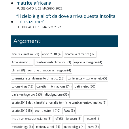
matrice africana
PUBBLICATO IL 28 MAGGIO 2022
“Il cielo è giallo”: da dove arriva questa insolita
colorazione?
PUBBLICATO IL 15 MARZO 2022
Argomenti
analisi climatica
(21)
anno 2018
(4)
anomalia climatica
(32)
Arpa Veneto
(6)
cambiamenti climatici
(33)
cappella maggiore
(4)
clima
(28)
comune di cappella maggiore
(4)
comunicare cambiamento climatico
(23)
conferenza vittorio veneto
(5)
coronavirus
(13)
corretta informazione
(74)
dati meteo
(50)
davis vantage pro 2
(3)
divulgazione
(33)
estate 2018 dati climatici anomalie termiche cambiamento climatico
(9)
estate 2019
(5)
eventi estremi
(10)
focus
(3)
inquinamento atmosferico
(5)
IoT
(5)
lorawan
(5)
meteo
(61)
meteobridge
(6)
meteoravanel
(24)
meteorologia
(4)
neve
(3)