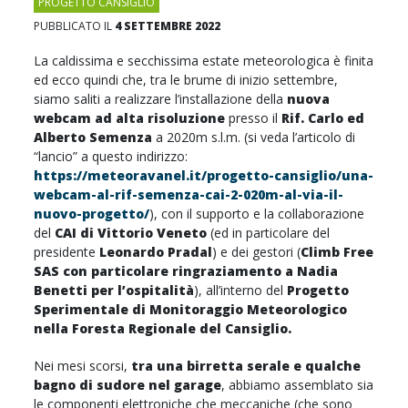
PROGETTO CANSIGLIO
PUBBLICATO IL
4 SETTEMBRE 2022
La caldissima e secchissima estate meteorologica è finita
ed ecco quindi che, tra le brume di inizio settembre,
siamo saliti a realizzare l’installazione della
nuova
webcam ad alta risoluzione
presso il
Rif. Carlo ed
Alberto Semenza
a 2020m s.l.m. (si veda l’articolo di
“lancio” a questo indirizzo:
https://meteoravanel.it/progetto-cansiglio/una-
webcam-al-rif-semenza-cai-2-020m-al-via-il-
nuovo-progetto/
), con il supporto e la collaborazione
del
CAI di Vittorio Veneto
(ed in particolare del
presidente
Leonardo Pradal
) e dei gestori (
Climb Free
SAS con particolare ringraziamento a Nadia
Benetti per l’ospitalità
), all’interno del
Progetto
Sperimentale di Monitoraggio Meteorologico
nella Foresta Regionale del Cansiglio.
Nei mesi scorsi,
tra una birretta serale e qualche
bagno di sudore nel garage
, abbiamo assemblato sia
le componenti elettroniche che meccaniche (che sono