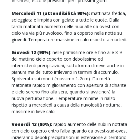
In sintesi, ecco le previsioni per i prossimi giorni:
Mercoledì 11 (attendibilità 90%):
mattinata fredda,
soleggiata e limpida con gelate a tutte le quote. Dalla
tarda mattinata aumento delle nubi alte da ovest con
cielo via via più nuvoloso, fino a coperto nella notte su
giovedì. Temperature massime in calo rispetto a martedì.
Giovedì 12 (90%)
: nelle primissime ore e fino alle 8-9
del mattino cielo coperto con debolissime ed
intermittenti precipitazioni, sottoforma di neve anche in
pianura ma del tutto irrilevanti in termini di accumulo.
Spolverata sui monti (massimo 1-2cm). Da metà
mattinata rapido miglioramento con apertura di schiarite
e cielo sereno fino alla sera, quando si avvicinerà la
nuova perturbazione. Temperature minime in rialzo
rispetto a mercoledì a causa della nuvolosità notturna,
massime in lieve calo.
Venerdì 13 (80%):
rapido aumento delle nubi in nottata
con cielo coperto entro l’alba quando da ovest-sud-ovest
inizieranno deboli precipitazioni in estensione al territorio