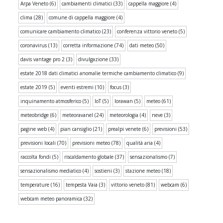
Arpa Veneto
(6)
cambiamenti climatici
(33)
cappella maggiore
(4)
clima
(28)
comune di cappella maggiore
(4)
comunicare cambiamento climatico
(23)
conferenza vittorio veneto
(5)
coronavirus
(13)
corretta informazione
(74)
dati meteo
(50)
davis vantage pro 2
(3)
divulgazione
(33)
estate 2018 dati climatici anomalie termiche cambiamento climatico
(9)
estate 2019
(5)
eventi estremi
(10)
focus
(3)
inquinamento atmosferico
(5)
IoT
(5)
lorawan
(5)
meteo
(61)
meteobridge
(6)
meteoravanel
(24)
meteorologia
(4)
neve
(3)
pagine web
(4)
pian cansiglio
(21)
prealpi venete
(6)
previsioni
(53)
previsioni locali
(70)
previsioni meteo
(78)
qualità aria
(4)
raccolta fondi
(5)
riscaldamento globale
(37)
sensazionalismo
(7)
sensazionalismo mediatico
(4)
sostieni
(3)
stazione meteo
(18)
temperature
(16)
tempesta Vaia
(3)
vittorio veneto
(81)
webcam
(6)
webcam meteo panoramica
(32)