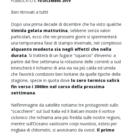
PUBBLICATO IL
10 DICEMBRE 2019
Ben ritrovati a tutti!
Dopo una prima decade di dicembre che ha visto qualche
timida gelata mattutina
, sebbene senza valori
particolari, ecco che nei prossimi giorni si sperimenterà
una temporanea fase di stampo invernale, nel complesso
alquanto modesta sia negli effetti che nella
durata
. Si tratterà di un fugace “squarcio” d’inverno: a
partire dal fine settimana la rotazione delle correnti a sud
innescherà il richiamo di aria via via più calda ed umida
che favorirà condizioni ben lontane da quelle tipiche della
stagione, specie in quota dove
lo zero termico salirà
fin verso i 3000m nel corso della prossima
settimana
.
Nell’immagine da satellite notiamo tre protagonisti sullo
“scacchiere”: sul Sud Italia ed il Balcani insiste il vortice
ciclonico che richiama aria più fredda sulle nostre regioni,
mentre sull’Oceano vastissimi corpi nuvolosi, estesi per
migliaia di chilometri, si avvicinano da ovest.
Il primo