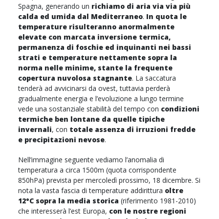
Spagna, generando un
richiamo di aria via via più
calda ed umida dal Mediterraneo
.
In quota le
temperature risulteranno anormalmente
elevate con marcata inversione termica,
permanenza di foschie ed inquinanti nei bassi
strati e temperature nettamente sopra la
norma nelle minime, stante la frequente
copertura nuvolosa stagnante
. La saccatura
tenderà ad avvicinarsi da ovest, tuttavia perderà
gradualmente energia e l’evoluzione a lungo termine
vede una sostanziale stabilità del tempo con
condizioni
termiche ben lontane da quelle tipiche
invernali
, con
totale assenza di irruzioni fredde
e precipitazioni nevose
.
Nell’immagine seguente vediamo l’anomalia di
temperatura a circa 1500m (quota corrispondente
850hPa) prevista per mercoledì prossimo, 18 dicembre. Si
nota la vasta fascia di temperature addirittura
oltre
12°C sopra la media storica
(riferimento 1981-2010)
che interesserà l’est Europa,
con le nostre regioni