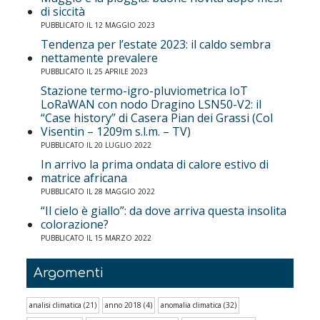
di siccità
PUBBLICATO IL 12 MAGGIO 2023
Tendenza per l’estate 2023: il caldo sembra
nettamente prevalere
PUBBLICATO IL 25 APRILE 2023
Stazione termo-igro-pluviometrica IoT
LoRaWAN con nodo Dragino LSN50-V2: il
“Case history” di Casera Pian dei Grassi (Col
Visentin – 1209m s.l.m. – TV)
PUBBLICATO IL 20 LUGLIO 2022
In arrivo la prima ondata di calore estivo di
matrice africana
PUBBLICATO IL 28 MAGGIO 2022
“Il cielo è giallo”: da dove arriva questa insolita
colorazione?
PUBBLICATO IL 15 MARZO 2022
Argomenti
analisi climatica
(21)
anno 2018
(4)
anomalia climatica
(32)