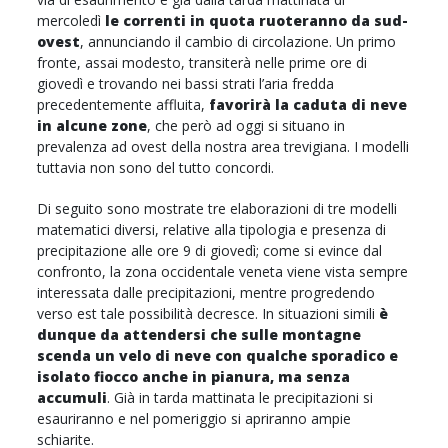
mercoledì
le correnti in quota ruoteranno da sud-
ovest
, annunciando il cambio di circolazione. Un primo
fronte, assai modesto, transiterà nelle prime ore di
giovedì e trovando nei bassi strati l’aria fredda
precedentemente affluita,
favorirà la caduta di neve
in alcune zone
, che però ad oggi si situano in
prevalenza ad ovest della nostra area trevigiana. I modelli
tuttavia non sono del tutto concordi.
Di seguito sono mostrate tre elaborazioni di tre modelli
matematici diversi, relative alla tipologia e presenza di
precipitazione alle ore 9 di giovedì; come si evince dal
confronto, la zona occidentale veneta viene vista sempre
interessata dalle precipitazioni, mentre progredendo
verso est tale possibilità decresce. In situazioni simili
è
dunque da attendersi che sulle montagne
scenda un velo di neve con qualche sporadico e
isolato fiocco anche in pianura, ma senza
accumuli
. Già in tarda mattinata le precipitazioni si
esauriranno e nel pomeriggio si apriranno ampie
schiarite.