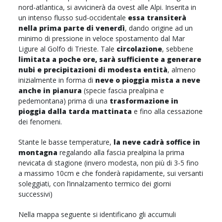
nord-atlantica, si avvicinerà da ovest alle Alpi. Inserita in
un intenso flusso sud-occidentale
essa transiterà
nella prima parte di venerdì
, dando origine ad un
minimo di pressione in veloce spostamento dal Mar
Ligure al Golfo di Trieste. Tale
circolazione
, sebbene
limitata a poche ore,
sarà sufficiente a generare
nubi e precipitazioni di modesta entità
, almeno
inizialmente in forma di
neve o pioggia mista a neve
anche in pianura
(specie fascia prealpina e
pedemontana) prima di una
trasformazione in
pioggia dalla tarda mattinata
e fino alla cessazione
dei fenomeni.
Stante le basse temperature,
la neve cadrà soffice in
montagna
regalando alla fascia prealpina la prima
nevicata di stagione (invero modesta, non più di 3-5 fino
a massimo 10cm e che fonderà rapidamente, sui versanti
soleggiati, con l’innalzamento termico dei giorni
successivi)
Nella mappa seguente si identificano gli accumuli