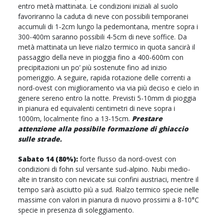
entro metà mattinata. Le condizioni iniziali al suolo
favoriranno la caduta di neve con possibili temporanei
accumuli di 1-2cm lungo la pedemontana, mentre sopra i
300-400m saranno possibili 4-5cm di neve soffice. Da
metà mattinata un lieve rialzo termico in quota sancirà il
passaggio della neve in pioggia fino a 400-600m con
precipitazioni un po’ più sostenute fino ad inizio
pomeriggio. A seguire, rapida rotazione delle correnti a
nord-ovest con miglioramento via via più deciso e cielo in
genere sereno entro la notte. Previsti 5-10mm di pioggia
in pianura ed equivalenti centimetri di neve sopra i
1000m, localmente fino a 13-15cm.
Prestare
attenzione alla possibile formazione di ghiaccio
sulle strade.
Sabato 14 (80%):
forte flusso da nord-ovest con
condizioni di fohn sul versante sud-alpino. Nubi medio-
alte in transito con nevicate sui confini austriaci, mentre il
tempo sarà asciutto più a sud. Rialzo termico specie nelle
massime con valori in pianura di nuovo prossimi a 8-10°C
specie in presenza di soleggiamento.