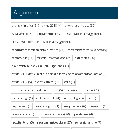
Argomenti
analisi climatica
(21)
anno 2018
(4)
anomalia climatica
(32)
Arpa Veneto
(6)
cambiamenti climatici
(33)
cappella maggiore
(4)
clima
(28)
comune di cappella maggiore
(4)
comunicare cambiamento climatico
(23)
conferenza vittorio veneto
(5)
coronavirus
(13)
corretta informazione
(74)
dati meteo
(50)
davis vantage pro 2
(3)
divulgazione
(33)
estate 2018 dati climatici anomalie termiche cambiamento climatico
(9)
estate 2019
(5)
eventi estremi
(10)
focus
(3)
inquinamento atmosferico
(5)
IoT
(5)
lorawan
(5)
meteo
(61)
meteobridge
(6)
meteoravanel
(24)
meteorologia
(4)
neve
(3)
pagine web
(4)
pian cansiglio
(21)
prealpi venete
(6)
previsioni
(53)
previsioni locali
(70)
previsioni meteo
(78)
qualità aria
(4)
raccolta fondi
(5)
riscaldamento globale
(37)
sensazionalismo
(7)