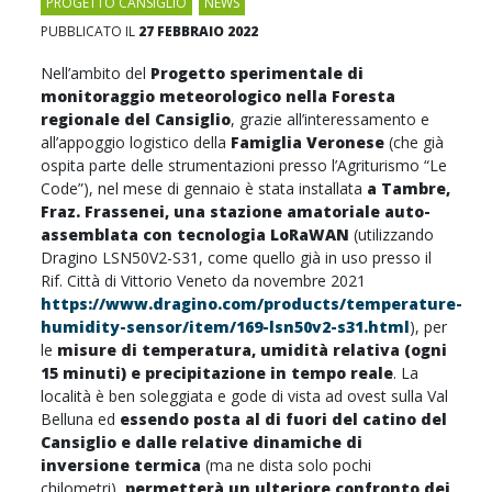
PROGETTO CANSIGLIO
,
NEWS
PUBBLICATO IL
27 FEBBRAIO 2022
Nell’ambito del
Progetto sperimentale di
monitoraggio meteorologico nella Foresta
regionale del Cansiglio
, grazie all’interessamento e
all’appoggio logistico della
Famiglia Veronese
(che già
ospita parte delle strumentazioni presso l’Agriturismo “Le
Code”), nel mese di gennaio è stata installata
a Tambre,
Fraz. Frassenei, una stazione amatoriale auto-
assemblata con tecnologia LoRaWAN
(utilizzando
Dragino LSN50V2-S31, come quello già in uso presso il
Rif. Città di Vittorio Veneto da novembre 2021
https://www.dragino.com/products/temperature-
humidity-sensor/item/169-lsn50v2-s31.html
), per
le
misure di temperatura, umidità relativa (ogni
15 minuti) e precipitazione in tempo reale
. La
località è ben soleggiata e gode di vista ad ovest sulla Val
Belluna ed
essendo posta al di fuori del catino del
Cansiglio e dalle relative dinamiche di
inversione termica
(ma ne dista solo pochi
chilometri),
permetterà un ulteriore confronto dei