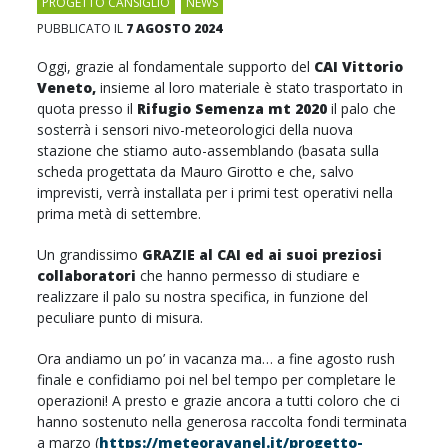
PROGETTO CANSIGLIO
,
NEWS
PUBBLICATO IL
7 AGOSTO 2024
Oggi, grazie al fondamentale supporto del
CAI Vittorio
Veneto
,
insieme al loro materiale è stato trasportato in
quota presso il
Rifugio Semenza mt 2020
il palo che
sosterrà i sensori nivo-meteorologici della nuova
stazione che stiamo auto-assemblando (basata sulla
scheda progettata da Mauro Girotto e che, salvo
imprevisti, verrà installata per i primi test operativi nella
prima metà di settembre.
Un grandissimo
GRAZIE al CAI ed ai suoi preziosi
collaboratori
che hanno permesso di studiare e
realizzare il palo su nostra specifica, in funzione del
peculiare punto di misura.
Ora andiamo un po’ in vacanza ma… a fine agosto rush
finale e confidiamo poi nel bel tempo per completare le
operazioni! A presto e grazie ancora a tutti coloro che ci
hanno sostenuto nella generosa raccolta fondi terminata
a marzo (
https://meteoravanel.it/progetto-