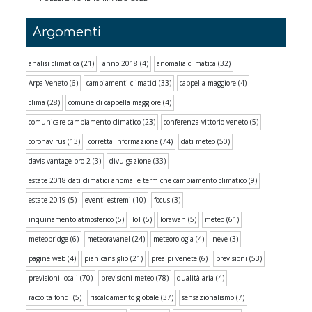
Argomenti
analisi climatica
(21)
anno 2018
(4)
anomalia climatica
(32)
Arpa Veneto
(6)
cambiamenti climatici
(33)
cappella maggiore
(4)
clima
(28)
comune di cappella maggiore
(4)
comunicare cambiamento climatico
(23)
conferenza vittorio veneto
(5)
coronavirus
(13)
corretta informazione
(74)
dati meteo
(50)
davis vantage pro 2
(3)
divulgazione
(33)
estate 2018 dati climatici anomalie termiche cambiamento climatico
(9)
estate 2019
(5)
eventi estremi
(10)
focus
(3)
inquinamento atmosferico
(5)
IoT
(5)
lorawan
(5)
meteo
(61)
meteobridge
(6)
meteoravanel
(24)
meteorologia
(4)
neve
(3)
pagine web
(4)
pian cansiglio
(21)
prealpi venete
(6)
previsioni
(53)
previsioni locali
(70)
previsioni meteo
(78)
qualità aria
(4)
raccolta fondi
(5)
riscaldamento globale
(37)
sensazionalismo
(7)