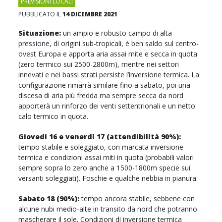
PREVISIONI LOCALI
PUBBLICATO IL
14 DICEMBRE 2021
Situazione:
un ampio e robusto campo di alta
pressione, di origini sub-tropicali, è ben saldo sul centro-
ovest Europa e apporta aria assai mite e secca in quota
(zero termico sui 2500-2800m), mentre nei settori
innevati e nei bassi strati persiste l’inversione termica. La
configurazione rimarrà similare fino a sabato, poi una
discesa di aria più fredda ma sempre secca da nord
apporterà un rinforzo dei venti settentrionali e un netto
calo termico in quota.
Giovedì 16 e venerdì 17 (attendibilità 90%):
tempo stabile e soleggiato, con marcata inversione
termica e condizioni assai miti in quota (probabili valori
sempre sopra lo zero anche a 1500-1800m specie sui
versanti soleggiati). Foschie e qualche nebbia in pianura.
Sabato 18 (90%):
tempo ancora stabile, sebbene con
alcune nubi medio-alte in transito da nord che potranno
mascherare il sole. Condizioni di inversione termica