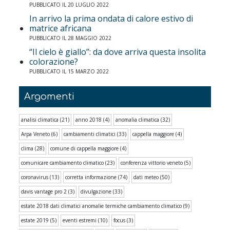
PUBBLICATO IL 20 LUGLIO 2022
In arrivo la prima ondata di calore estivo di
matrice africana
PUBBLICATO IL 28 MAGGIO 2022
“Il cielo è giallo”: da dove arriva questa insolita
colorazione?
PUBBLICATO IL 15 MARZO 2022
Argomenti
analisi climatica
(21)
anno 2018
(4)
anomalia climatica
(32)
Arpa Veneto
(6)
cambiamenti climatici
(33)
cappella maggiore
(4)
clima
(28)
comune di cappella maggiore
(4)
comunicare cambiamento climatico
(23)
conferenza vittorio veneto
(5)
coronavirus
(13)
corretta informazione
(74)
dati meteo
(50)
davis vantage pro 2
(3)
divulgazione
(33)
estate 2018 dati climatici anomalie termiche cambiamento climatico
(9)
estate 2019
(5)
eventi estremi
(10)
focus
(3)