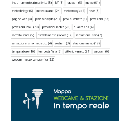
inquinamento atmosferico
(5)
IoT
(5)
lorawan
(5)
meteo
(61)
meteobridge
(6)
meteoravanel
(24)
meteorologia
(4)
neve
(3)
pagine web
(4)
pian cansiglio
(21)
prealpi venete
(6)
previsioni
(53)
previsioni locali
(70)
previsioni meteo
(78)
qualità aria
(4)
raccolta fondi
(5)
riscaldamento globale
(37)
sensazionalismo
(7)
sensazionalismo mediatico
(4)
sostieni
(3)
stazione meteo
(18)
temperature
(16)
tempesta Vaia
(3)
vittorio veneto
(81)
webcam
(6)
webcam meteo panoramica
(32)