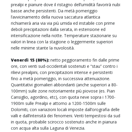
prealpi e pianure dove il ristagno dell’umidità favorirà nubi
basse anche persistenti. Da metà pomeriggio
l’avvicinamento della nuova saccatura atlantica
richiamerà aria via via più umida ed instabile con prime
deboli precipitazioni dalla serata, in estensione ed
intensificazione nella notte. Temperature stazionarie su
valori in linea con la stagione o leggermente superiori
nelle minime stante la nuvolosità.
Venerdì 15 (80%):
netto peggioramento fin dalle prime
ore, con venti sud-occidentali sostenuti e “stau” contro i
rilievi prealpini, con precipitazioni intense e persistenti
fino a metà pomeriggio, in successiva attenuazione.
Quantitativi giornalieri abbondanti (anche superiori a 80-
100mm) sulle zone notoriamente più piovose (es. Pian
Cansiglio, agordino, etc), con quota neve sopra i 1700-
1900m sulle Prealpi e attorno a 1200-1500m sulle
Dolomiti, con variazioni locali imposte dall’orografia delle
valli e dall’intensità dei fenomeni. Venti tempestosi da sud
in quota, probabile scirocco sostenuto anche in pianura
con acqua alta sulla Laguna di Venezia.