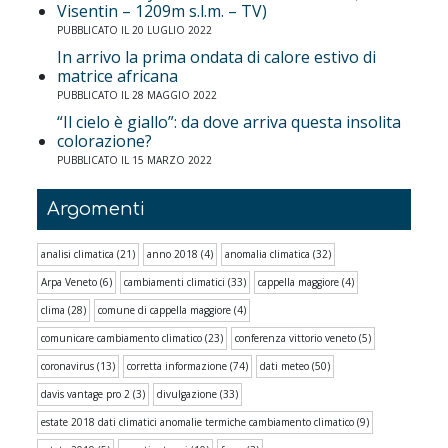
Visentin – 1209m s.l.m. – TV)
PUBBLICATO IL 20 LUGLIO 2022
In arrivo la prima ondata di calore estivo di
matrice africana
PUBBLICATO IL 28 MAGGIO 2022
“Il cielo è giallo”: da dove arriva questa insolita
colorazione?
PUBBLICATO IL 15 MARZO 2022
Argomenti
analisi climatica
(21)
anno 2018
(4)
anomalia climatica
(32)
Arpa Veneto
(6)
cambiamenti climatici
(33)
cappella maggiore
(4)
clima
(28)
comune di cappella maggiore
(4)
comunicare cambiamento climatico
(23)
conferenza vittorio veneto
(5)
coronavirus
(13)
corretta informazione
(74)
dati meteo
(50)
davis vantage pro 2
(3)
divulgazione
(33)
estate 2018 dati climatici anomalie termiche cambiamento climatico
(9)