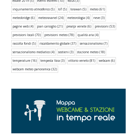
estate 2019
(5)
eventi estremi
(10)
focus
(3)
inquinamento atmosferico
(5)
IoT
(5)
lorawan
(5)
meteo
(61)
meteobridge
(6)
meteoravanel
(24)
meteorologia
(4)
neve
(3)
pagine web
(4)
pian cansiglio
(21)
prealpi venete
(6)
previsioni
(53)
previsioni locali
(70)
previsioni meteo
(78)
qualità aria
(4)
raccolta fondi
(5)
riscaldamento globale
(37)
sensazionalismo
(7)
sensazionalismo mediatico
(4)
sostieni
(3)
stazione meteo
(18)
temperature
(16)
tempesta Vaia
(3)
vittorio veneto
(81)
webcam
(6)
webcam meteo panoramica
(32)