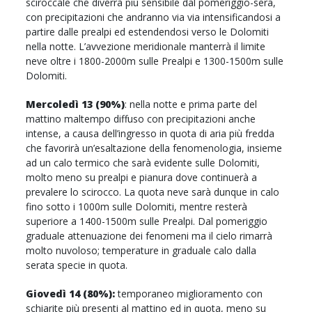
sciroccale che diverrà più sensibile dal pomeriggio-sera,
con precipitazioni che andranno via via intensificandosi a
partire dalle prealpi ed estendendosi verso le Dolomiti
nella notte. L’avvezione meridionale manterrà il limite
neve oltre i 1800-2000m sulle Prealpi e 1300-1500m sulle
Dolomiti.
Mercoledì 13 (90%)
: nella notte e prima parte del
mattino maltempo diffuso con precipitazioni anche
intense, a causa dell’ingresso in quota di aria più fredda
che favorirà un’esaltazione della fenomenologia, insieme
ad un calo termico che sarà evidente sulle Dolomiti,
molto meno su prealpi e pianura dove continuerà a
prevalere lo scirocco. La quota neve sarà dunque in calo
fino sotto i 1000m sulle Dolomiti, mentre resterà
superiore a 1400-1500m sulle Prealpi. Dal pomeriggio
graduale attenuazione dei fenomeni ma il cielo rimarrà
molto nuvoloso; temperature in graduale calo dalla
serata specie in quota.
Giovedì 14 (80%):
temporaneo miglioramento con
schiarite più presenti al mattino ed in quota, meno su