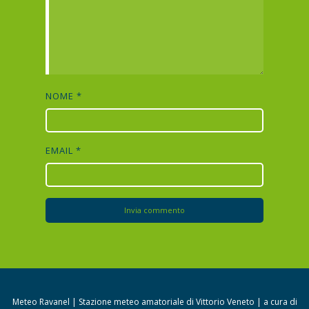
NOME
*
EMAIL
*
Meteo Ravanel | Stazione meteo amatoriale di Vittorio Veneto | a cura di