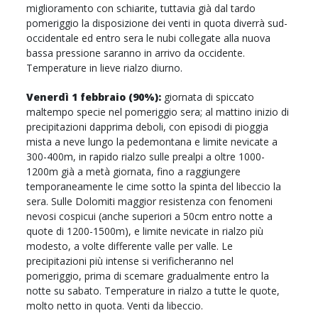
miglioramento con schiarite, tuttavia già dal tardo
pomeriggio la disposizione dei venti in quota diverrà sud-
occidentale ed entro sera le nubi collegate alla nuova
bassa pressione saranno in arrivo da occidente.
Temperature in lieve rialzo diurno.
Venerdì 1 febbraio (90%):
giornata di spiccato
maltempo specie nel pomeriggio sera; al mattino inizio di
precipitazioni dapprima deboli, con episodi di pioggia
mista a neve lungo la pedemontana e limite nevicate a
300-400m, in rapido rialzo sulle prealpi a oltre 1000-
1200m già a metà giornata, fino a raggiungere
temporaneamente le cime sotto la spinta del libeccio la
sera. Sulle Dolomiti maggior resistenza con fenomeni
nevosi cospicui (anche superiori a 50cm entro notte a
quote di 1200-1500m), e limite nevicate in rialzo più
modesto, a volte differente valle per valle. Le
precipitazioni più intense si verificheranno nel
pomeriggio, prima di scemare gradualmente entro la
notte su sabato. Temperature in rialzo a tutte le quote,
molto netto in quota. Venti da libeccio.