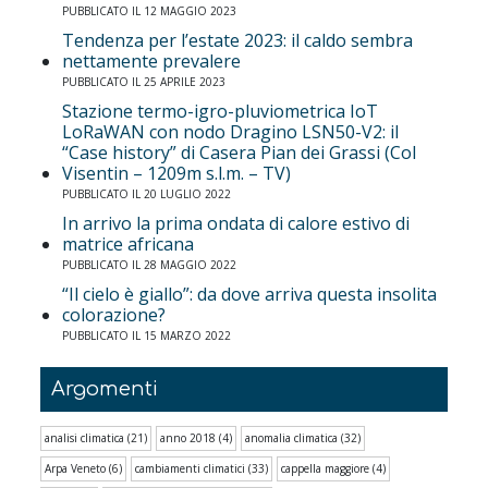
PUBBLICATO IL 12 MAGGIO 2023
Tendenza per l’estate 2023: il caldo sembra
nettamente prevalere
PUBBLICATO IL 25 APRILE 2023
Stazione termo-igro-pluviometrica IoT
LoRaWAN con nodo Dragino LSN50-V2: il
“Case history” di Casera Pian dei Grassi (Col
Visentin – 1209m s.l.m. – TV)
PUBBLICATO IL 20 LUGLIO 2022
In arrivo la prima ondata di calore estivo di
matrice africana
PUBBLICATO IL 28 MAGGIO 2022
“Il cielo è giallo”: da dove arriva questa insolita
colorazione?
PUBBLICATO IL 15 MARZO 2022
Argomenti
analisi climatica
(21)
anno 2018
(4)
anomalia climatica
(32)
Arpa Veneto
(6)
cambiamenti climatici
(33)
cappella maggiore
(4)