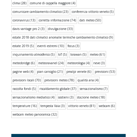
clima
(28)
comune di cappella maggiore
(4)
comunicare cambiamento climatico
(23)
conferenza vittorio veneto
(5)
coronavirus
(13)
corretta informazione
(74)
dati meteo
(50)
davis vantage pro 2
(3)
divulgazione
(33)
estate 2018 dati climatici anomalie termiche cambiamento climatico
(9)
estate 2019
(5)
eventi estremi
(10)
focus
(3)
inquinamento atmosferico
(5)
IoT
(5)
lorawan
(5)
meteo
(61)
meteobridge
(6)
meteoravanel
(24)
meteorologia
(4)
neve
(3)
pagine web
(4)
pian cansiglio
(21)
prealpi venete
(6)
previsioni
(53)
previsioni locali
(70)
previsioni meteo
(78)
qualità aria
(4)
raccolta fondi
(5)
riscaldamento globale
(37)
sensazionalismo
(7)
sensazionalismo mediatico
(4)
sostieni
(3)
stazione meteo
(18)
temperature
(16)
tempesta Vaia
(3)
vittorio veneto
(81)
webcam
(6)
webcam meteo panoramica
(32)