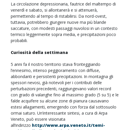
La circolazione depressionaria, fautrice del maltempo di
venerdì e sabato, si allontanerà e si attenuerà,
permettendo al tempo di ristabilirsi. Da nord-ovest,
tuttavia, potrebbero giungere nuove ma più blande
saccature, con modesti passaggi nuvolosi in un contesto
termico leggermente sopra media, e precipitazioni poco
probabili.
Curiosità della settimana
5 anni fa il nostro territorio stava fronteggiando
l’ennesimo, intenso peggioramento con diffuse,
abbondanti e persistenti precipitazioni. In montagna gli
spessori nevosi, già notevoli per i contributi delle
perturbazioni precedenti, raggiungevano valori record
con grado di valanghe fino al massimo grado (5 su 5) e le
falde acquifere su alcune zone di pianura causavano
estesi allagamenti, emergendo con forza dal sottosuolo
ormai saturo. Un’interessante sintesi, a cura di Arpa
Veneto, può essere visionata
all’indirizzo
http://www.arpa.veneto.it/temi-