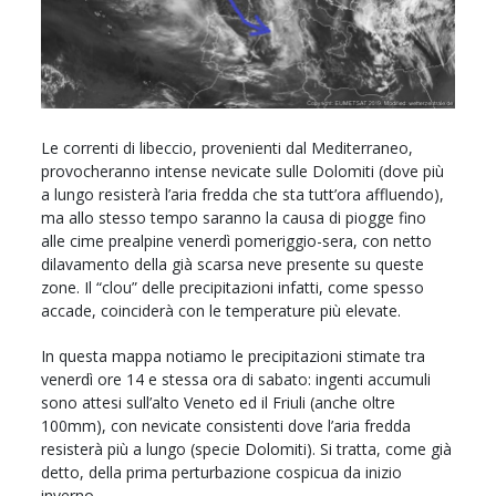
Le correnti di libeccio, provenienti dal Mediterraneo,
provocheranno intense nevicate sulle Dolomiti (dove più
a lungo resisterà l’aria fredda che sta tutt’ora affluendo),
ma allo stesso tempo saranno la causa di piogge fino
alle cime prealpine venerdì pomeriggio-sera, con netto
dilavamento della già scarsa neve presente su queste
zone. Il “clou” delle precipitazioni infatti, come spesso
accade, coinciderà con le temperature più elevate.
In questa mappa notiamo le precipitazioni stimate tra
venerdì ore 14 e stessa ora di sabato: ingenti accumuli
sono attesi sull’alto Veneto ed il Friuli (anche oltre
100mm), con nevicate consistenti dove l’aria fredda
resisterà più a lungo (specie Dolomiti). Si tratta, come già
detto, della prima perturbazione cospicua da inizio
inverno.