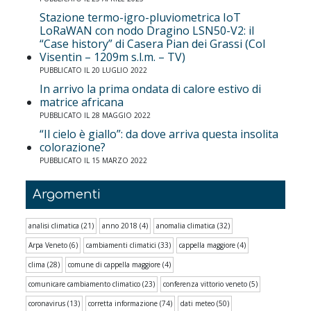
Stazione termo-igro-pluviometrica IoT
LoRaWAN con nodo Dragino LSN50-V2: il
“Case history” di Casera Pian dei Grassi (Col
Visentin – 1209m s.l.m. – TV)
PUBBLICATO IL 20 LUGLIO 2022
In arrivo la prima ondata di calore estivo di
matrice africana
PUBBLICATO IL 28 MAGGIO 2022
“Il cielo è giallo”: da dove arriva questa insolita
colorazione?
PUBBLICATO IL 15 MARZO 2022
Argomenti
analisi climatica
(21)
anno 2018
(4)
anomalia climatica
(32)
Arpa Veneto
(6)
cambiamenti climatici
(33)
cappella maggiore
(4)
clima
(28)
comune di cappella maggiore
(4)
comunicare cambiamento climatico
(23)
conferenza vittorio veneto
(5)
coronavirus
(13)
corretta informazione
(74)
dati meteo
(50)