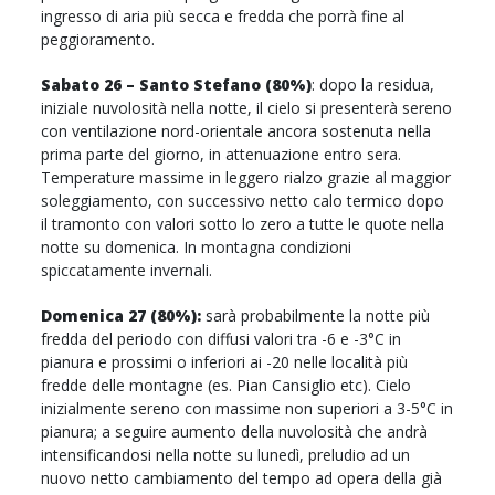
ingresso di aria più secca e fredda che porrà fine al
peggioramento.
Sabato 26 – Santo Stefano (80%)
: dopo la residua,
iniziale nuvolosità nella notte, il cielo si presenterà sereno
con ventilazione nord-orientale ancora sostenuta nella
prima parte del giorno, in attenuazione entro sera.
Temperature massime in leggero rialzo grazie al maggior
soleggiamento, con successivo netto calo termico dopo
il tramonto con valori sotto lo zero a tutte le quote nella
notte su domenica. In montagna condizioni
spiccatamente invernali.
Domenica 27 (80%):
sarà probabilmente la notte più
fredda del periodo con diffusi valori tra -6 e -3°C in
pianura e prossimi o inferiori ai -20 nelle località più
fredde delle montagne (es. Pian Cansiglio etc). Cielo
inizialmente sereno con massime non superiori a 3-5°C in
pianura; a seguire aumento della nuvolosità che andrà
intensificandosi nella notte su lunedì, preludio ad un
nuovo netto cambiamento del tempo ad opera della già