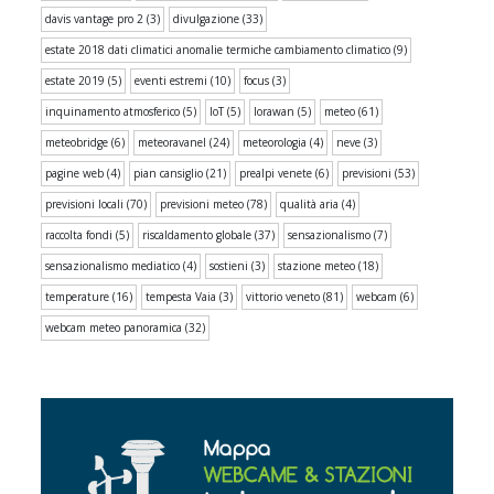
davis vantage pro 2
(3)
divulgazione
(33)
estate 2018 dati climatici anomalie termiche cambiamento climatico
(9)
estate 2019
(5)
eventi estremi
(10)
focus
(3)
inquinamento atmosferico
(5)
IoT
(5)
lorawan
(5)
meteo
(61)
meteobridge
(6)
meteoravanel
(24)
meteorologia
(4)
neve
(3)
pagine web
(4)
pian cansiglio
(21)
prealpi venete
(6)
previsioni
(53)
previsioni locali
(70)
previsioni meteo
(78)
qualità aria
(4)
raccolta fondi
(5)
riscaldamento globale
(37)
sensazionalismo
(7)
sensazionalismo mediatico
(4)
sostieni
(3)
stazione meteo
(18)
temperature
(16)
tempesta Vaia
(3)
vittorio veneto
(81)
webcam
(6)
webcam meteo panoramica
(32)