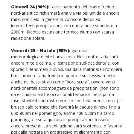
Giovedì 24 (90%):
l’avvicinamento del fronte freddo
nord-atlantico richiamerà aria via via più umida e ancora
mite, con cielo in genere nuvoloso e deboli ed
intermittenti precipitazioni, con quota neve superiore a
2000m. Ridotta escursione termica diurna con scarsa
radiazione solare.
Venerdì 25 – Natale (90%):
giornata
meteorologicamente burrascosa. Nella notte l’aria sarà
ancora mite e calma, di estrazione sud-occidentale, con
sporadici fenomeni piovosi. Già dalla mattinata irromperà
bruscamente l’aria fredda in quota e successivamente
anche nei bassi strati come “bora scura”, ovvero venti
nord-orientali accompagnati da precipitazioni (non sono
da escludersi anche occasionali temporali nella prima
fase, stante il contrasto termico con l’aria preesistente) e
brusco calo termico che favorirà la caduta di neve fino a
600-800m nel pomeriggio, anche 400-500m tra tardo
pomeriggio e sera qualora le precipitazioni fossero
ancora presenti. La ventilazione sarà sostenuta e favorirà
poi dalla nottata un progressivo miglioramento con