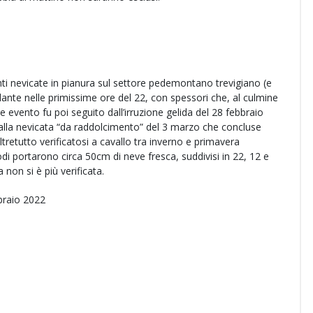
anti nevicate in pianura sul settore pedemontano trevigiano (e
dante nelle primissime ore del 22, con spessori che, al culmine
 evento fu poi seguito dall’irruzione gelida del 28 febbraio
dalla nevicata “da raddolcimento” del 3 marzo che concluse
retutto verificatosi a cavallo tra inverno e primavera
odi portarono circa 50cm di neve fresca, suddivisi in 22, 12 e
non si è più verificata.
braio 2022