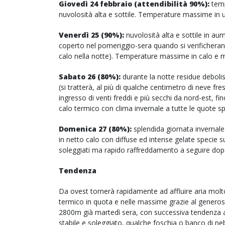
Giovedì 24 febbraio (attendibilità 90%):
temp
nuvolosità alta e sottile. Temperature massime in ul
Venerdì 25 (90%):
nuvolosità alta e sottile in aum
coperto nel pomeriggio-sera quando si verificheran
calo nella notte). Temperature massime in calo e m
Sabato 26 (80%):
durante la notte residue debolis
(si tratterà, al più di qualche centimetro di neve 
ingresso di venti freddi e più secchi da nord-est, f
calo termico con clima invernale a tutte le quote s
Domenica 27 (80%):
splendida giornata invernale
in netto calo con diffuse ed intense gelate specie sug
soleggiati ma rapido raffreddamento a seguire dop
Tendenza
Da ovest tornerà rapidamente ad affluire aria molto
termico in quota e nelle massime grazie al generos
2800m già martedì sera, con successiva tendenza a
stabile e soleggiato, qualche foschia o banco di ne