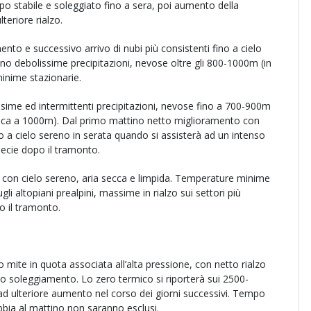
o stabile e soleggiato fino a sera, poi aumento della
teriore rialzo.
ento e successivo arrivo di nubi più consistenti fino a cielo
no debolissime precipitazioni, nevose oltre gli 800-1000m (in
inime stazionarie.
sime ed intermittenti precipitazioni, nevose fino a 700-900m
fresca a 1000m). Dal primo mattino netto miglioramento con
ino a cielo sereno in serata quando si assisterà ad un intenso
pecie dopo il tramonto.
 con cielo sereno, aria secca e limpida. Temperature minime
li altopiani prealpini, massime in rialzo sui settori più
o il tramonto.
 mite in quota associata all’alta pressione, con netto rialzo
o soleggiamento. Lo zero termico si riporterà sui 2500-
d ulteriore aumento nel corso dei giorni successivi. Tempo
bbia al mattino non saranno esclusi.