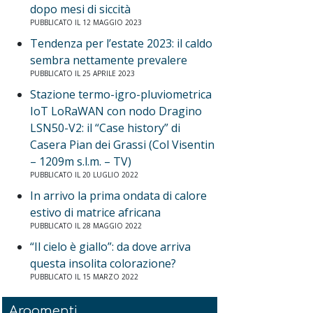
dopo mesi di siccità
PUBBLICATO IL 12 MAGGIO 2023
Tendenza per l’estate 2023: il caldo
sembra nettamente prevalere
PUBBLICATO IL 25 APRILE 2023
Stazione termo-igro-pluviometrica
IoT LoRaWAN con nodo Dragino
LSN50-V2: il “Case history” di
Casera Pian dei Grassi (Col Visentin
– 1209m s.l.m. – TV)
PUBBLICATO IL 20 LUGLIO 2022
In arrivo la prima ondata di calore
estivo di matrice africana
PUBBLICATO IL 28 MAGGIO 2022
“Il cielo è giallo”: da dove arriva
questa insolita colorazione?
PUBBLICATO IL 15 MARZO 2022
Argomenti