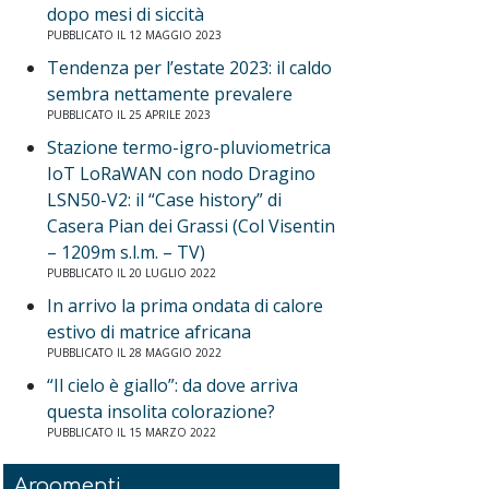
dopo mesi di siccità
PUBBLICATO IL 12 MAGGIO 2023
Tendenza per l’estate 2023: il caldo
sembra nettamente prevalere
PUBBLICATO IL 25 APRILE 2023
Stazione termo-igro-pluviometrica
IoT LoRaWAN con nodo Dragino
LSN50-V2: il “Case history” di
Casera Pian dei Grassi (Col Visentin
– 1209m s.l.m. – TV)
PUBBLICATO IL 20 LUGLIO 2022
In arrivo la prima ondata di calore
estivo di matrice africana
PUBBLICATO IL 28 MAGGIO 2022
“Il cielo è giallo”: da dove arriva
questa insolita colorazione?
PUBBLICATO IL 15 MARZO 2022
Argomenti