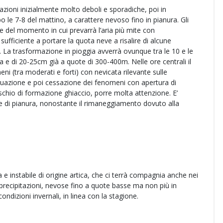
tazioni inizialmente molto deboli e sporadiche, poi in
 le 7-8 del mattino, a carattere nevoso fino in pianura. Gli
 del momento in cui prevarrà l’aria più mite con
sufficiente a portare la quota neve a risalire di alcune
. La trasformazione in pioggia avverrà ovunque tra le 10 e le
ra e di 20-25cm già a quote di 300-400m. Nelle ore centrali il
ni (tra moderati e forti) con nevicata rilevante sulle
azione e poi cessazione dei fenomeni con apertura di
schio di formazione ghiaccio, porre molta attenzione. E’
ne di pianura, nonostante il rimaneggiamento dovuto alla
 e instabile di origine artica, che ci terrà compagnia anche nei
precipitazioni, nevose fino a quote basse ma non più in
ndizioni invernali, in linea con la stagione.