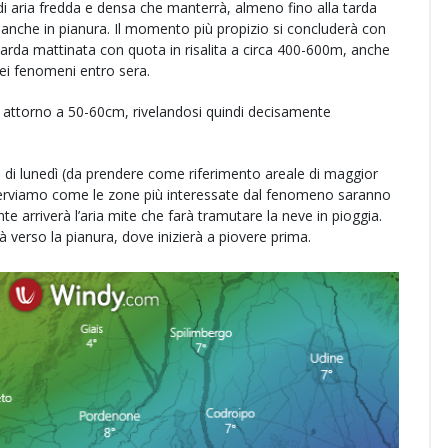
di aria fredda e densa che manterrà, almeno fino alla tarda
e anche in pianura. Il momento più propizio si concluderà con
tarda mattinata con quota in risalita a circa 400-600m, anche
ei fenomeni entro sera.
e attorno a 50-60cm, rivelandosi quindi decisamente
a di lunedì (da prendere come riferimento areale di maggior
 osserviamo come le zone più interessate dal fenomeno saranno
 arriverà l’aria mite che farà tramutare la neve in pioggia.
à verso la pianura, dove inizierà a piovere prima.