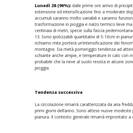
Lunedì 28 (90%):
dalle prime ore arrivo di precipi
estensione ed intensificazione fino a moderate dopo
accumuli saranno molto variabili e saranno funzione
trasformazione in pioggia e rialzo termico lieve ma 
centinaia di metri, specie sulla fascia pedemontana
13. Sono ipotizzabili quantitativi di 5-10cm in pianu
richiamo mite porterà un’intensificazione dei fenome
montagne. Da metà pomeriggio tendenza ad attenu
schiarite anche ampie, e temperature in calo con ri
probabile che la neve al suolo resista in alcune zo
pioggia.
Tendenza successiva
La circolazione rimarrà caratterizzata da aria fredda
primi giorni dell’anno. Sono attese nuove modeste 
pianura. Il contesto generale rimarrà improntato a co