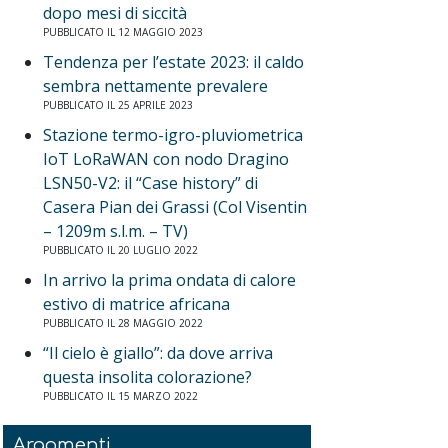
dopo mesi di siccità
PUBBLICATO IL 12 MAGGIO 2023
Tendenza per l’estate 2023: il caldo
sembra nettamente prevalere
PUBBLICATO IL 25 APRILE 2023
Stazione termo-igro-pluviometrica
IoT LoRaWAN con nodo Dragino
LSN50-V2: il “Case history” di
Casera Pian dei Grassi (Col Visentin
– 1209m s.l.m. – TV)
PUBBLICATO IL 20 LUGLIO 2022
In arrivo la prima ondata di calore
estivo di matrice africana
PUBBLICATO IL 28 MAGGIO 2022
“Il cielo è giallo”: da dove arriva
questa insolita colorazione?
PUBBLICATO IL 15 MARZO 2022
Argomenti