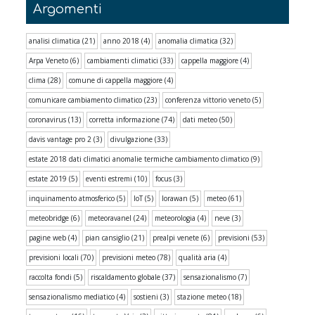
Argomenti
analisi climatica
(21)
anno 2018
(4)
anomalia climatica
(32)
Arpa Veneto
(6)
cambiamenti climatici
(33)
cappella maggiore
(4)
clima
(28)
comune di cappella maggiore
(4)
comunicare cambiamento climatico
(23)
conferenza vittorio veneto
(5)
coronavirus
(13)
corretta informazione
(74)
dati meteo
(50)
davis vantage pro 2
(3)
divulgazione
(33)
estate 2018 dati climatici anomalie termiche cambiamento climatico
(9)
estate 2019
(5)
eventi estremi
(10)
focus
(3)
inquinamento atmosferico
(5)
IoT
(5)
lorawan
(5)
meteo
(61)
meteobridge
(6)
meteoravanel
(24)
meteorologia
(4)
neve
(3)
pagine web
(4)
pian cansiglio
(21)
prealpi venete
(6)
previsioni
(53)
previsioni locali
(70)
previsioni meteo
(78)
qualità aria
(4)
raccolta fondi
(5)
riscaldamento globale
(37)
sensazionalismo
(7)
sensazionalismo mediatico
(4)
sostieni
(3)
stazione meteo
(18)