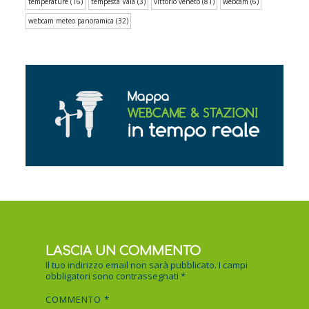
temperature
(16)
tempesta Vaia
(3)
vittorio veneto
(81)
webcam
(6)
webcam meteo panoramica
(32)
LASCIA UN COMMENTO
Il tuo indirizzo email non sarà pubblicato.
I campi
obbligatori sono contrassegnati
*
COMMENTO
*