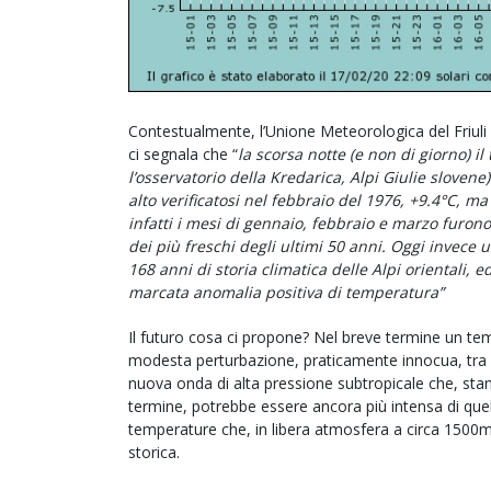
Contestualmente, l’Unione Meteorologica del Friu
ci segnala che “
la
scorsa notte (e non di giorno) i
l’osservatorio della Kredarica, Alpi Giulie slove
alto verificatosi nel febbraio del 1976, +9.4°C, 
infatti i mesi di gennaio, febbraio e marzo furon
dei più freschi degli ultimi 50 anni. Oggi invece
168 anni di storia climatica delle Alpi orientali
marcata anomalia positiva di temperatura”
Il futuro cosa ci propone? Nel breve termine un te
modesta perturbazione, praticamente innocua, tra m
nuova onda di alta pressione subtropicale che, stan
termine, potrebbe essere ancora più intensa di quel
temperature che, in libera atmosfera a circa 1500m
storica.