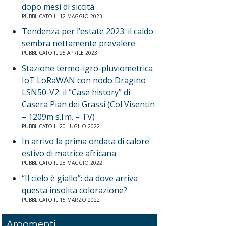
dopo mesi di siccità
PUBBLICATO IL 12 MAGGIO 2023
Tendenza per l’estate 2023: il caldo
sembra nettamente prevalere
PUBBLICATO IL 25 APRILE 2023
Stazione termo-igro-pluviometrica
IoT LoRaWAN con nodo Dragino
LSN50-V2: il “Case history” di
Casera Pian dei Grassi (Col Visentin
– 1209m s.l.m. – TV)
PUBBLICATO IL 20 LUGLIO 2022
In arrivo la prima ondata di calore
estivo di matrice africana
PUBBLICATO IL 28 MAGGIO 2022
“Il cielo è giallo”: da dove arriva
questa insolita colorazione?
PUBBLICATO IL 15 MARZO 2022
Argomenti