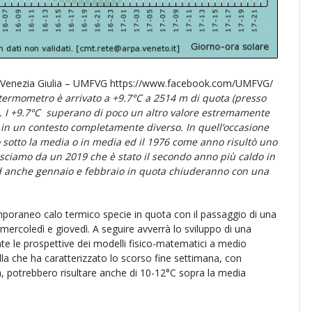
li Venezia Giulia – UMFVG https://www.facebook.com/UMFVG/
l termometro è arrivato a +9.7°C a 2514 m di quota (presso
ne). I +9.7°C superano di poco un altro valore estremamente
ma in un contesto completamente diverso. In quell’occasione
o sotto la media o in media ed il 1976 come anno risultò uno
 usciamo da un 2019 che è stato il secondo anno più caldo in
, ed anche gennaio e febbraio in quota chiuderanno con una
mporaneo calo termico specie in quota con il passaggio di una
ercoledì e giovedì. A seguire avverrà lo sviluppo di una
te le prospettive dei modelli fisico-matematici a medio
la che ha caratterizzato lo scorso fine settimana, con
, potrebbero risultare anche di 10-12°C sopra la media