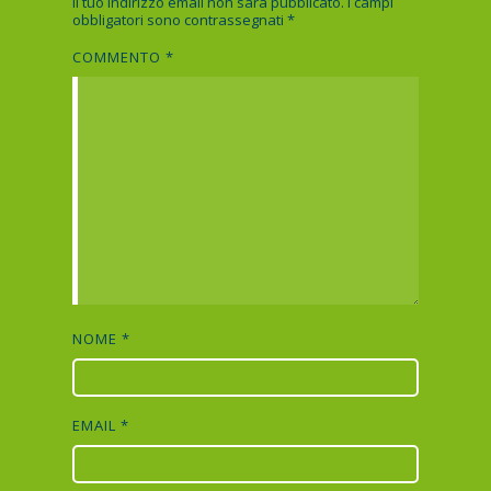
Il tuo indirizzo email non sarà pubblicato.
I campi
obbligatori sono contrassegnati
*
COMMENTO
*
NOME
*
EMAIL
*