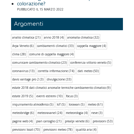
colorazione?
PUBBLICATO IL 15 MARZO 2022
Argomenti
analisi climatica
(21)
anno 2018
(4)
anomalia climatica
(32)
Arpa Veneto
(6)
cambiamenti climatici
(33)
cappella maggiore
(4)
clima
(28)
comune di cappella maggiore
(4)
comunicare cambiamento climatico
(23)
conferenza vittorio veneto
(5)
coronavirus
(13)
corretta informazione
(74)
dati meteo
(50)
davis vantage pro 2
(3)
divulgazione
(33)
estate 2018 dati climatici anomalie termiche cambiamento climatico
(9)
estate 2019
(5)
eventi estremi
(10)
focus
(3)
inquinamento atmosferico
(5)
IoT
(5)
lorawan
(5)
meteo
(61)
meteobridge
(6)
meteoravanel
(24)
meteorologia
(4)
neve
(3)
pagine web
(4)
pian cansiglio
(21)
prealpi venete
(6)
previsioni
(53)
previsioni locali
(70)
previsioni meteo
(78)
qualità aria
(4)