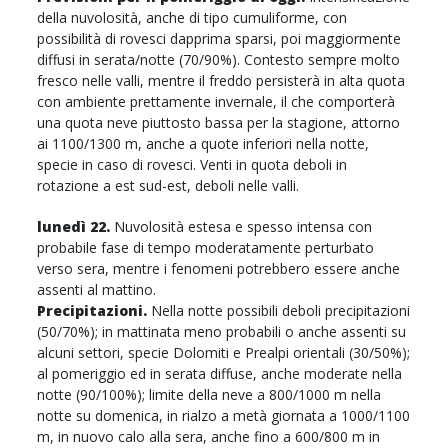
della nuvolosità, anche di tipo cumuliforme, con
possibilità di rovesci dapprima sparsi, poi maggiormente
diffusi in serata/notte (70/90%). Contesto sempre molto
fresco nelle valli, mentre il freddo persisterà in alta quota
con ambiente prettamente invernale, il che comporterà
una quota neve piuttosto bassa per la stagione, attorno
ai 1100/1300 m, anche a quote inferiori nella notte,
specie in caso di rovesci. Venti in quota deboli in
rotazione a est sud-est, deboli nelle valli.
lunedì 22.
Nuvolosità estesa e spesso intensa con
probabile fase di tempo moderatamente perturbato
verso sera, mentre i fenomeni potrebbero essere anche
assenti al mattino.
Precipitazioni.
Nella notte possibili deboli precipitazioni
(50/70%); in mattinata meno probabili o anche assenti su
alcuni settori, specie Dolomiti e Prealpi orientali (30/50%);
al pomeriggio ed in serata diffuse, anche moderate nella
notte (90/100%); limite della neve a 800/1000 m nella
notte su domenica, in rialzo a metà giornata a 1000/1100
m, in nuovo calo alla sera, anche fino a 600/800 m in