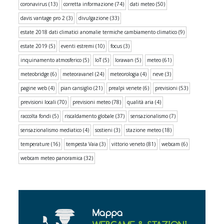
coronavirus
(13)
corretta informazione
(74)
dati meteo
(50)
davis vantage pro 2
(3)
divulgazione
(33)
estate 2018 dati climatici anomalie termiche cambiamento climatico
(9)
estate 2019
(5)
eventi estremi
(10)
focus
(3)
inquinamento atmosferico
(5)
IoT
(5)
lorawan
(5)
meteo
(61)
meteobridge
(6)
meteoravanel
(24)
meteorologia
(4)
neve
(3)
pagine web
(4)
pian cansiglio
(21)
prealpi venete
(6)
previsioni
(53)
previsioni locali
(70)
previsioni meteo
(78)
qualità aria
(4)
raccolta fondi
(5)
riscaldamento globale
(37)
sensazionalismo
(7)
sensazionalismo mediatico
(4)
sostieni
(3)
stazione meteo
(18)
temperature
(16)
tempesta Vaia
(3)
vittorio veneto
(81)
webcam
(6)
webcam meteo panoramica
(32)