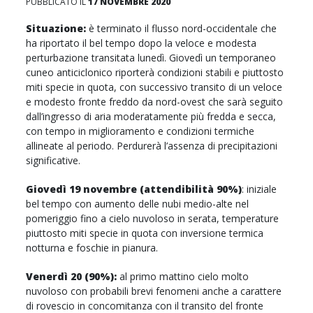
PUBBLICATO IL
17 NOVEMBRE 2020
Situazione:
è terminato il flusso nord-occidentale che
ha riportato il bel tempo dopo la veloce e modesta
perturbazione transitata lunedì. Giovedì un temporaneo
cuneo anticiclonico riporterà condizioni stabili e piuttosto
miti specie in quota, con successivo transito di un veloce
e modesto fronte freddo da nord-ovest che sarà seguito
dall’ingresso di aria moderatamente più fredda e secca,
con tempo in miglioramento e condizioni termiche
allineate al periodo. Perdurerà l’assenza di precipitazioni
significative.
Giovedì 19 novembre (attendibilità 90%)
: iniziale
bel tempo con aumento delle nubi medio-alte nel
pomeriggio fino a cielo nuvoloso in serata, temperature
piuttosto miti specie in quota con inversione termica
notturna e foschie in pianura.
Venerdì 20 (90%):
al primo mattino cielo molto
nuvoloso con probabili brevi fenomeni anche a carattere
di rovescio in concomitanza con il transito del fronte