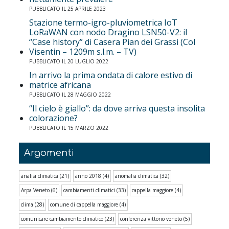
PUBBLICATO IL 25 APRILE 2023
Stazione termo-igro-pluviometrica IoT
LoRaWAN con nodo Dragino LSN50-V2: il
“Case history” di Casera Pian dei Grassi (Col
Visentin – 1209m s.l.m. – TV)
PUBBLICATO IL 20 LUGLIO 2022
In arrivo la prima ondata di calore estivo di
matrice africana
PUBBLICATO IL 28 MAGGIO 2022
“Il cielo è giallo”: da dove arriva questa insolita
colorazione?
PUBBLICATO IL 15 MARZO 2022
Argomenti
analisi climatica
(21)
anno 2018
(4)
anomalia climatica
(32)
Arpa Veneto
(6)
cambiamenti climatici
(33)
cappella maggiore
(4)
clima
(28)
comune di cappella maggiore
(4)
comunicare cambiamento climatico
(23)
conferenza vittorio veneto
(5)