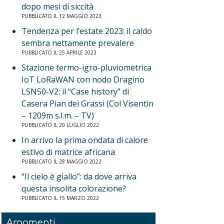
dopo mesi di siccità
PUBBLICATO IL 12 MAGGIO 2023
Tendenza per l’estate 2023: il caldo
sembra nettamente prevalere
PUBBLICATO IL 25 APRILE 2023
Stazione termo-igro-pluviometrica
IoT LoRaWAN con nodo Dragino
LSN50-V2: il “Case history” di
Casera Pian dei Grassi (Col Visentin
– 1209m s.l.m. – TV)
PUBBLICATO IL 20 LUGLIO 2022
In arrivo la prima ondata di calore
estivo di matrice africana
PUBBLICATO IL 28 MAGGIO 2022
“Il cielo è giallo”: da dove arriva
questa insolita colorazione?
PUBBLICATO IL 15 MARZO 2022
Argomenti