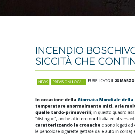
INCENDIO BOSCHIV
SICCITÀ CHE CONTI
PUBBLICATO IL
23 MARZO 
NEWS
,
PREVISIONI LOCALI
In occasione della
Giornata Mondiale della
temperature anormalmente miti, aria molto
quelle tardo-primaverili
; in questo quadro assai
“distinguo”, anche all’intero nord Italia ed al versan
caratterizzando le cronache
e sono legati ad
le pericolose sigarette gettate dalle auto in corsa) 