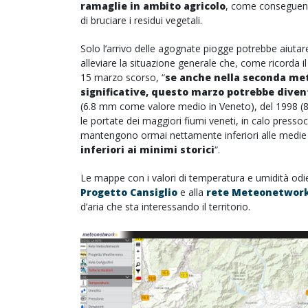
ramaglie in ambito agricolo
, come conseguenz
di bruciare i residui vegetali.
Solo l’arrivo delle agognate piogge potrebbe aiuta
alleviare la situazione generale che, come ricorda i
15 marzo scorso, “
se anche nella seconda met
significative, questo marzo potrebbe diventa
(6.8 mm come valore medio in Veneto), del 1998 (8
le portate dei maggiori fiumi veneti, in calo press
mantengono ormai nettamente inferiori alle medie sto
inferiori ai minimi storici
“.
Le mappe con i valori di temperatura e umidità odier
Progetto Cansiglio
e alla
rete Meteonetwork
d’aria che sta interessando il territorio.