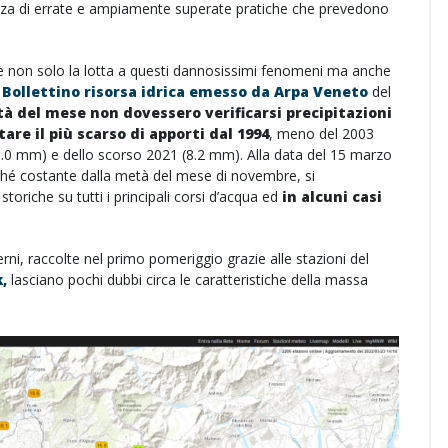
a di errate e ampiamente superate pratiche che prevedono
re non solo la lotta a questi dannosissimi fenomeni ma anche
l
Bollettino risorsa idrica emesso da Arpa Veneto
del
à del mese non dovessero verificarsi precipitazioni
re il più scarso di apporti dal 1994
, meno del 2003
.0 mm) e dello scorso 2021 (8.2 mm). Alla data del 15 marzo
oché costante dalla metà del mese di novembre, si
riche su tutti i principali corsi d’acqua ed
in alcuni casi
ni, raccolte nel primo pomeriggio grazie alle stazioni del
,
lasciano pochi dubbi circa le caratteristiche della massa