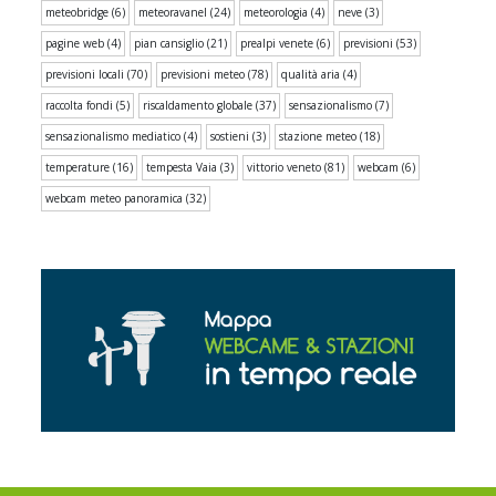
meteobridge
(6)
meteoravanel
(24)
meteorologia
(4)
neve
(3)
pagine web
(4)
pian cansiglio
(21)
prealpi venete
(6)
previsioni
(53)
previsioni locali
(70)
previsioni meteo
(78)
qualità aria
(4)
raccolta fondi
(5)
riscaldamento globale
(37)
sensazionalismo
(7)
sensazionalismo mediatico
(4)
sostieni
(3)
stazione meteo
(18)
temperature
(16)
tempesta Vaia
(3)
vittorio veneto
(81)
webcam
(6)
webcam meteo panoramica
(32)