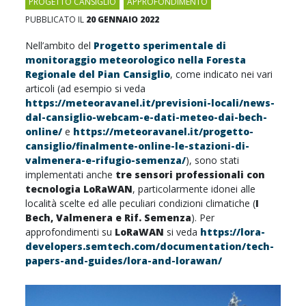
PROGETTO CANSIGLIO
,
APPROFONDIMENTO
PUBBLICATO IL
20 GENNAIO 2022
Nell’ambito del
Progetto sperimentale di
monitoraggio meteorologico nella Foresta
Regionale del Pian Cansiglio
, come indicato nei vari
articoli (ad esempio si veda
https://meteoravanel.it/previsioni-locali/news-
dal-cansiglio-webcam-e-dati-meteo-dai-bech-
online/
e
https://meteoravanel.it/progetto-
cansiglio/finalmente-online-le-stazioni-di-
valmenera-e-rifugio-semenza/
), sono stati
implementati anche
tre sensori professionali con
tecnologia LoRaWAN
, particolarmente idonei alle
località scelte ed alle peculiari condizioni climatiche (
I
Bech, Valmenera e Rif. Semenza
). Per
approfondimenti su
LoRaWAN
si veda
https://lora-
developers.semtech.com/documentation/tech-
papers-and-guides/lora-and-lorawan/