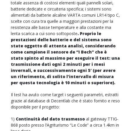
totale assenza di costosi elementi quali pannelli solari,
batterie dedicate e circuiteria specifica; i sistemi sono
alimentati da batterie alcaline VARTA comuni LR14 tipo C,
scelte con cura tra quelle a maggiori prestazioni per la
resistenza alle basse temperature e alla costante ma
lenta scarica a cui sono sottoposte
. Proprio le
prestazioni delle batterie e del sistema sono
state oggetto di attenta analisi, considerando
come campione il sensore de “I Bech” che è
stato spinto al massimo per eseguire il test: una
trasmissione dati ogni 2 minuti per i mesi
invernali, e successivamente ogni 5′ (per avere
un riferimento, di solito l’intervallo di misura
per questa tecnologia è 10 minuti o superiore).
Il test ha avuto come target i seguenti parametri, estratti
grazie al database di Decentlab che è stato fornito e reso
disponibile per il progetto:
1)
Continuità del dato trasmesso
al gateway TTIG-
868 posto presso l’Agriturismo “Le Code” a circa 1.4km in