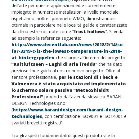
dell’arte per queste applicazioni ed è correntemente
impiegato in numerose installazioni a livello mondiale,
rispettando inoltre i parametri WMO, dimostrandosi
ottimale in particolare nelle località gelide e caratterizzate
da clima estremo, note come “
frost hollows
”. Si veda
ad esempio la referenza seguente:
https://www.decentlab.com/news/2018/2/14/so-
far-3319-c-is-the-lowest-temperature-in-2018-
at-hintergrppelen
che si pone all’interno del progetto
“Kaltluftseen – Laghi di aria fredda
” che ha dato
preziose linee guida al nostro nuovo progetto. Oltre al
sensore professionale,
per le stazioni di I bech e
Valmenera è stato acquistato ed implementato
lo schermo solare passivo “MeteoShield®
Professional”
prodotto dall’azienda slovacca BARANI
DESIGN Technologies s.r.o.
(
https://www.baranidesign.com/barani-design-
technologies
, con certificazione ISO9001 e ISO14001 e
svariati brevetti registrati).
Tra gli aspetti fondamentali di questi prodotti vi è la