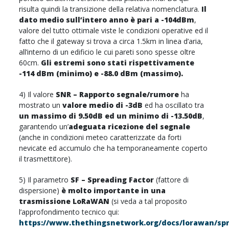
risulta quindi la transizione della relativa nomenclatura.
Il
dato medio sull’intero anno è pari a -104dBm
,
valore del tutto ottimale viste le condizioni operative ed il
fatto che il gateway si trova a circa 1.5km in linea d’aria,
all’interno di un edificio le cui pareti sono spesse oltre
60cm.
Gli estremi sono stati rispettivamente
-114 dBm (minimo) e -88.0 dBm (massimo).
4) Il valore
SNR – Rapporto segnale/rumore
ha
mostrato un
valore medio di -3dB
ed ha oscillato tra
un massimo di 9.50dB ed un minimo di -13.50dB
,
garantendo un’
adeguata ricezione del segnale
(anche in condizioni meteo caratterizzate da forti
nevicate ed accumulo che ha temporaneamente coperto
il trasmettitore).
5) Il parametro
SF – Spreading Factor
(fattore di
dispersione)
è molto importante in una
trasmissione LoRaWAN
(si veda a tal proposito
l’approfondimento tecnico qui:
https://www.thethingsnetwork.org/docs/lorawan/sp