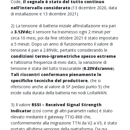
Code,
il segnale è stato del tutto continuo
nell’intervallo considerato
(13 dicembre 2020, data
di installazione e 13 dicembre 2021).
2) La tensione di batteria iniziale all’installazione era pari
a
3.12Vdc;
il sensore ha trasmesso ogni 2 minuti per
circa 10 mesi, poi da fine ottobre 2021 è stato impostato
a 5 minuti. Dopo un anno di funzionamento il valore di
tensione è pari a 2.89Vdc, pertanto considerando le
condizioni termo-igrometriche spesso estreme
e l’altissima frequenza di invio dato, la variazione di
tensione è stata del tutto trascurabile (
0.23Vdc/anno
).
Tali riscontri confermano pienamente le
specifiche tecniche del produttore
, che si
riferiscono anche al valore di SF (vedasi punto 5) che
incide sulla durata della batteria nei nodi LoRaWAN.
3) Il valore
RSSI – Received Signal Strength
Indicator
(così come gli altri parametri radio) è stato
rilevato mediante il gateway TTIG-868 che,
conformemente alla migrazione TTN da V2 a V3, è stato
portato all’ultima versione della piattaforma. Da qui