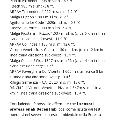
Pian di Valmenera 903 m s.l.m.: -6.6 °C
I Bech 983 m s.l.m.: -3.8 °C
ARPAV Tramedere 1.022 m s.l.m.: -1.9 °C
Malga Filippon 1.003 m s.l.m.: -1.2 °C
Agriturismo Le Code 1.020m s.l.m..: -0.8 °C
Casera Le Rotte 1.080 m s.l.m.: 5.4 °C
Malga Picotera – Pizzoc 1.037 m s.l.m. (circa 6 km in linea
d’aria direzione sud-ovest): 11.9 °C
ARPAV Col Indes 1.180 m s.l.m.: 12.6 °C
Vittorio Veneto fraz. Costa – 130 m s.l.m. (circa 12 km in
linea d’aria direzione sud-ovest): 13.1 °C
Malga Col dei S’Cios 1327m s.l.m. (PN) (circa 4 km in linea
d’aria direzione est): 13.2 °C
ARPAV Faverghera Col Visentin 1.605 m s.l.m. (circa 8 km
in linea d’aria direzione ovest): 13.4 °C
Rifugio Semenza – CAI 2.020 m s.l.m.: 13.6 °C
Rif. Città di Vittorio Veneto – Pizzoc 1.547m s.l.m. (circa 4
km in linea d’aria direzione sud-ovest): 15.4 °C
Concludendo, è possibile affermare che
i sensori
professionali Decentlab
, così come risulta dai test
operativi nel severo contesto ambientale della Foresta