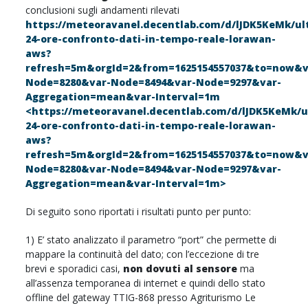
conclusioni sugli andamenti rilevati
https://meteoravanel.decentlab.com/d/lJDK5KeMk/ul
24-ore-confronto-dati-in-tempo-reale-lorawan-
aws?
refresh=5m&orgId=2&from=1625154557037&to=now&v
Node=8280&var-Node=8494&var-Node=9297&var-
Aggregation=mean&var-Interval=1m
<https://meteoravanel.decentlab.com/d/lJDK5KeMk/u
24-ore-confronto-dati-in-tempo-reale-lorawan-
aws?
refresh=5m&orgId=2&from=1625154557037&to=now&v
Node=8280&var-Node=8494&var-Node=9297&var-
Aggregation=mean&var-Interval=1m>
Di seguito sono riportati i risultati punto per punto:
1) E’ stato analizzato il parametro “port” che permette di
mappare la continuità del dato; con l’eccezione di tre
brevi e sporadici casi,
non dovuti al sensore
ma
all’assenza temporanea di internet e quindi dello stato
offline del gateway TTIG-868 presso Agriturismo Le