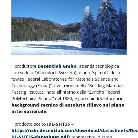
Il produttore
Decentlab GmbH
, azienda tecnologica
con sede a Dübendorf (Svizzera), è uno “spin off” dello
“Swiss Federal Laboratories for Materials Science and
Technology (Empa)“, evoluzione della “Building Materials
Testing Institute” nata all’interno della “Zurich’s Federal
Polytechnical School” nel 1880, e può quindi vantare
un
background tecnico di assoluto rilievo sul piano
internazionale
.
Il prodotto scelto (
DL-SHT35
–
https://cdn.decentlab.com/download/datasheets/Dec
DL-SHT35-datasheet.pdf
) rappresenta lo stato