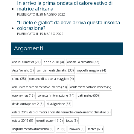
In arrivo la prima ondata di calore estivo di
matrice africana
PUBBLICATO IL 28 MAGGIO 2022
“Il cielo è giallo”: da dove arriva questa insolita
colorazione?
PUBBLICATO IL 15 MARZO 2022
Argomenti
analisi climatica
(21)
anno 2018
(4)
anomalia climatica
(32)
Arpa Veneto
(6)
cambiamenti climatici
(33)
cappella maggiore
(4)
clima
(28)
comune di cappella maggiore
(4)
comunicare cambiamento climatico
(23)
conferenza vittorio veneto
(5)
coronavirus
(13)
corretta informazione
(74)
dati meteo
(50)
davis vantage pro 2
(3)
divulgazione
(33)
estate 2018 dati climatici anomalie termiche cambiamento climatico
(9)
estate 2019
(5)
eventi estremi
(10)
focus
(3)
inquinamento atmosferico
(5)
IoT
(5)
lorawan
(5)
meteo
(61)