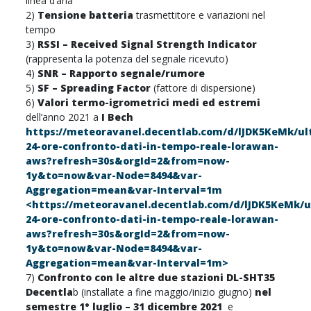
linea d’aria
2)
Tensione batteria
trasmettitore e variazioni nel
tempo
3)
RSSI – Received Signal Strength Indicator
(rappresenta la potenza del segnale ricevuto)
4)
SNR – Rapporto segnale/rumore
5)
SF – Spreading Factor
(fattore di dispersione)
6)
Valori termo-igrometrici medi ed estremi
dell’anno 2021 a
I Bech
https://meteoravanel.decentlab.com/d/lJDK5KeMk/ul
24-ore-confronto-dati-in-tempo-reale-lorawan-
aws?refresh=30s&orgId=2&from=now-
1y&to=now&var-Node=8494&var-
Aggregation=mean&var-Interval=1m
<https://meteoravanel.decentlab.com/d/lJDK5KeMk/u
24-ore-confronto-dati-in-tempo-reale-lorawan-
aws?refresh=30s&orgId=2&from=now-
1y&to=now&var-Node=8494&var-
Aggregation=mean&var-Interval=1m>
7)
Confronto con le altre due stazioni DL-SHT35
Decentla
b (installate a fine maggio/inizio giugno)
nel
semestre 1° luglio – 31 dicembre 2021
e