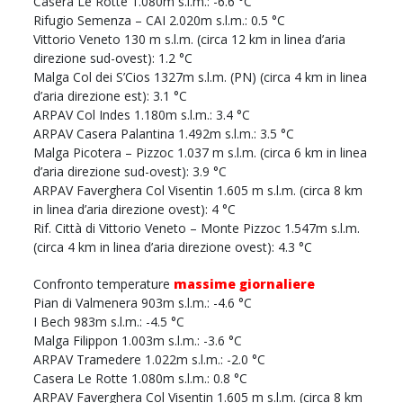
Casera Le Rotte 1.080m s.l.m.: -6.6 °C
Rifugio Semenza – CAI 2.020m s.l.m.: 0.5 °C
Vittorio Veneto 130 m s.l.m. (circa 12 km in linea d’aria
direzione sud-ovest): 1.2 °C
Malga Col dei S’Cios 1327m s.l.m. (PN) (circa 4 km in linea
d’aria direzione est): 3.1 °C
ARPAV Col Indes 1.180m s.l.m.: 3.4 °C
ARPAV Casera Palantina 1.492m s.l.m.: 3.5 °C
Malga Picotera – Pizzoc 1.037 m s.l.m. (circa 6 km in linea
d’aria direzione sud-ovest): 3.9 °C
ARPAV Faverghera Col Visentin 1.605 m s.l.m. (circa 8 km
in linea d’aria direzione ovest): 4 °C
Rif. Città di Vittorio Veneto – Monte Pizzoc 1.547m s.l.m.
(circa 4 km in linea d’aria direzione ovest): 4.3 °C
Confronto temperature
massime giornaliere
Pian di Valmenera 903m s.l.m.: -4.6 °C
I Bech 983m s.l.m.: -4.5 °C
Malga Filippon 1.003m s.l.m.: -3.6 °C
ARPAV Tramedere 1.022m s.l.m.: -2.0 °C
Casera Le Rotte 1.080m s.l.m.: 0.8 °C
ARPAV Faverghera Col Visentin 1.605 m s.l.m. (circa 8 km