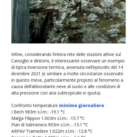
Infine, considerando l’intera rete delle stazioni attive sul
Cansiglio e dintorni, è interessante osservare un esempio
di tipica inversione termica, avvenuta nell’episodio del 14
dicembre 2021 (e similare a molte circostanze osservate
in questo mese, particolarmente propizio al fenomeno a
causa dell’abbondante neve al suolo e alle condizioni di
alta pressione con aria subtropicale in quota)
Confronto temperature
minime giornaliere
I Bech 983m s.l.m.: -19.1 °C
Malga Filippon 1.003m s.l.m.: -15.7 °C
Pian di Valmenera 903m s.l.m.: -13.1 °C
ARPAV Tramedere 1.022m s.l.m.: -12.8 °C