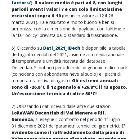
factors/
).
Il valore medio è pari ad 8, con lunghi
periodi aventi valori 7 e con solo limitatissime
escursioni sopra il 10
(un unico valore a 12 il 26
marzo 2021). Tale risultato è molto buono e ben si
armonizza con la dimensione del payload, con l’airtime e
la “fair policy” prevista dallo standard di trasmissione.
6) Cliccando su
Dati_2021_IBech
è disponibile la tabella
dettagliata dei dati del 2021, insieme alla media annuale
di temperatura e umidità ricavata dal database
Decentlab. Si notino i periodi freddi di gennaio e dicembre
(coincidenti con abbondante neve al suolo) e i picchi di
temperatura estiva di agosto.
Gli estremi annuali
sono di -26.8°C il 12 gennaio e +26.8°C il 13 agosto.
Un’escursione termica di oltre 50°C!
7) Utilizzando i dati ricevuti dalle altre due stazioni
LoRaWAN Decentlab di Val Menera e Rif.
Semenza
, si esegue il confronto nel periodo 1° luglio –
31 dicembre 2021 dei parametri termici ed igrometrici.
E’
evidente come il raffreddamento della piana di
Valmenera viene spesso disturbato, quando non