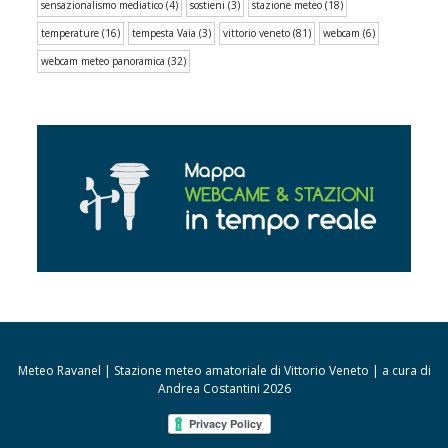
sensazionalismo mediatico
(4)
sostieni
(3)
stazione meteo
(18)
temperature
(16)
tempesta Vaia
(3)
vittorio veneto
(81)
webcam
(6)
webcam meteo panoramica
(32)
Meteo Ravanel | Stazione meteo amatoriale di Vittorio Veneto | a cura di
Andrea Costantini 2026