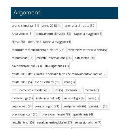
Argomenti
analisi climatica
(21)
anno 2018
(4)
anomalia climatica
(32)
Arpa Veneto
(6)
cambiamenti climatici
(33)
cappella maggiore
(4)
clima
(28)
comune di cappella maggiore
(4)
comunicare cambiamento climatico
(23)
conferenza vittorio veneto
(5)
coronavirus
(13)
corretta informazione
(74)
dati meteo
(50)
davis vantage pro 2
(3)
divulgazione
(33)
estate 2018 dati climatici anomalie termiche cambiamento climatico
(9)
estate 2019
(5)
eventi estremi
(10)
focus
(3)
inquinamento atmosferico
(5)
IoT
(5)
lorawan
(5)
meteo
(61)
meteobridge
(6)
meteoravanel
(24)
meteorologia
(4)
neve
(3)
pagine web
(4)
pian cansiglio
(21)
prealpi venete
(6)
previsioni
(53)
previsioni locali
(70)
previsioni meteo
(78)
qualità aria
(4)
raccolta fondi
(5)
riscaldamento globale
(37)
sensazionalismo
(7)