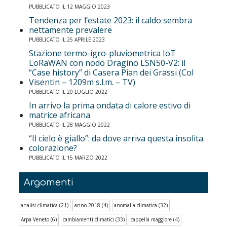
PUBBLICATO IL 12 MAGGIO 2023
Tendenza per l’estate 2023: il caldo sembra
nettamente prevalere
PUBBLICATO IL 25 APRILE 2023
Stazione termo-igro-pluviometrica IoT
LoRaWAN con nodo Dragino LSN50-V2: il
“Case history” di Casera Pian dei Grassi (Col
Visentin – 1209m s.l.m. – TV)
PUBBLICATO IL 20 LUGLIO 2022
In arrivo la prima ondata di calore estivo di
matrice africana
PUBBLICATO IL 28 MAGGIO 2022
“Il cielo è giallo”: da dove arriva questa insolita
colorazione?
PUBBLICATO IL 15 MARZO 2022
Argomenti
analisi climatica
(21)
anno 2018
(4)
anomalia climatica
(32)
Arpa Veneto
(6)
cambiamenti climatici
(33)
cappella maggiore
(4)