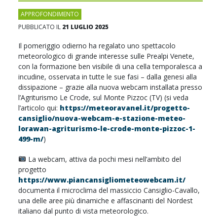
APPROFONDIMENTO
PUBBLICATO IL
21 LUGLIO 2025
Il pomeriggio odierno ha regalato uno spettacolo
meteorologico di grande interesse sulle Prealpi Venete,
con la formazione ben visibile di una cella temporalesca a
incudine, osservata in tutte le sue fasi – dalla genesi alla
dissipazione – grazie alla nuova webcam installata presso
l’Agriturismo Le Crode, sul Monte Pizzoc (TV) (si veda
l’articolo qui:
https://meteoravanel.it/progetto-
cansiglio/nuova-webcam-e-stazione-meteo-
lorawan-agriturismo-le-crode-monte-pizzoc-1-
499-m/
)
La webcam, attiva da pochi mesi nell’ambito del
progetto
https://www.piancansigliometeowebcam.it/
documenta il microclima del massiccio Cansiglio-Cavallo,
una delle aree più dinamiche e affascinanti del Nordest
italiano dal punto di vista meteorologico.