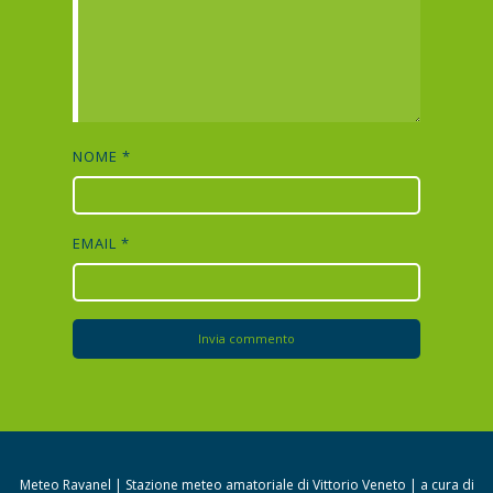
NOME
*
EMAIL
*
Meteo Ravanel | Stazione meteo amatoriale di Vittorio Veneto | a cura di