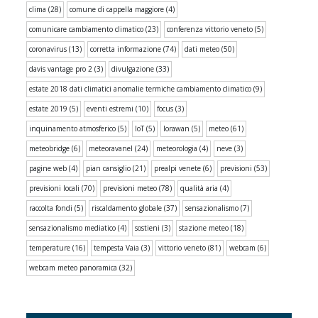
clima
(28)
comune di cappella maggiore
(4)
comunicare cambiamento climatico
(23)
conferenza vittorio veneto
(5)
coronavirus
(13)
corretta informazione
(74)
dati meteo
(50)
davis vantage pro 2
(3)
divulgazione
(33)
estate 2018 dati climatici anomalie termiche cambiamento climatico
(9)
estate 2019
(5)
eventi estremi
(10)
focus
(3)
inquinamento atmosferico
(5)
IoT
(5)
lorawan
(5)
meteo
(61)
meteobridge
(6)
meteoravanel
(24)
meteorologia
(4)
neve
(3)
pagine web
(4)
pian cansiglio
(21)
prealpi venete
(6)
previsioni
(53)
previsioni locali
(70)
previsioni meteo
(78)
qualità aria
(4)
raccolta fondi
(5)
riscaldamento globale
(37)
sensazionalismo
(7)
sensazionalismo mediatico
(4)
sostieni
(3)
stazione meteo
(18)
temperature
(16)
tempesta Vaia
(3)
vittorio veneto
(81)
webcam
(6)
webcam meteo panoramica
(32)